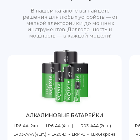
В нашем каталоге вы найдете
решения для любых устройств — от
мелкой электроники до мощных
инструментов. Долговечность и
мощность — в каждой модели!
АЛКАЛИНОВЫЕ БАТАРЕЙКИ
LR6-AA (2шт.)
-
LR6-AA (4шт.)
-
LR03-AAA (2шт.)
-
R6
LR03-AAA (4шт.)
-
LR20-D
-
LR14-C
-
6LR61 крона
R0