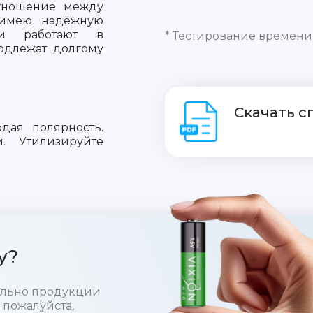
отношение между
 имею надёжную
ки работают в
* Тестирование времени
Подлежат долгому
Скачать 
юдая полярность.
. Утилизируйте
у?
тельно продукции
 пожалуйста,