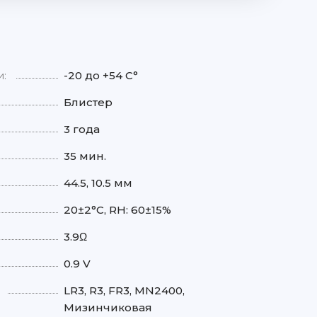
и:
-20 до +54 С°
Блистер
3 года
35 мин.
44.5, 10.5 мм
20±2°C, RH: 60±15%
3.9Ω
0.9 V
LR3, R3, FR3, MN2400,
Мизинчиковая