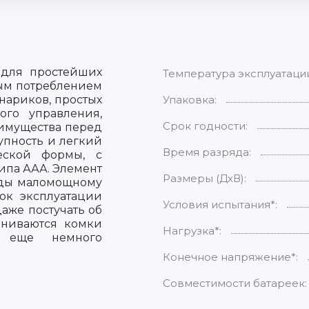
 для простейших
Температура эксплуатаци
ным потреблением
нариков, простых
Упаковка:
ого управления,
Срок годности:
еимущества перед
упность и легкий
Время разряда:
еской формы, с
типа ААА. Элемент
Размеры (ДхВ):
годы маломощному
рок эксплуатации
Условия испытания*:
даже постучать об
вниваются комки
Нагрузка*:
ы еще немного
Конечное напряжение*:
Совместимости батареек: