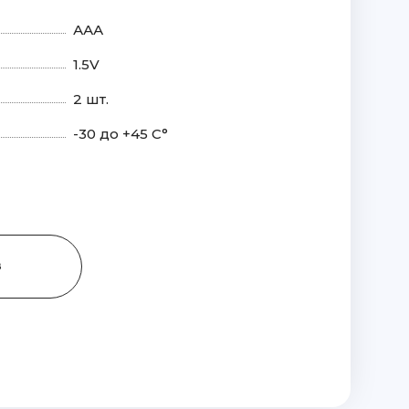
ААА
1.5V
2 шт.
-30 до +45 С°
З