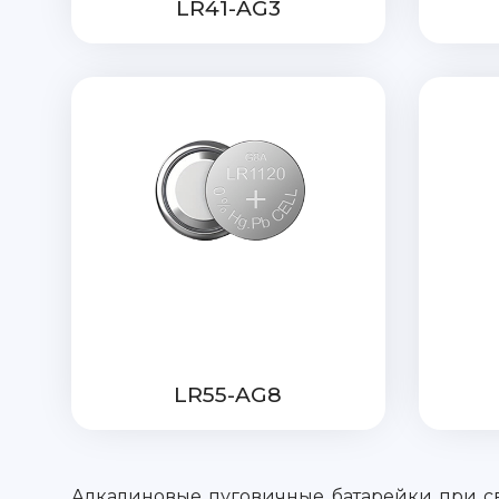
LR41-AG3
LR55-AG8
Алкалиновые пуговичные батарейки при с