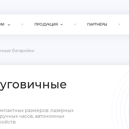
ИИ
ПРОДУКЦИЯ
ПАРТНЁРЫ
ичные батарейки
пуговичные
мпактных размеров: лазерных
аручных часов, автономных
ройств.