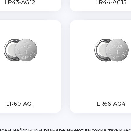
LR43-AG12
LR44-AG13
LR60-AG1
LR66-AG4
воем небольшом размере имеют высокие техническ