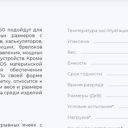
450 подойдут для
Температура эксплуатаци
ных размеров с
, калькуляторов,
Упаковка:
кции, брелоков
Вес:
равления, мощных
 устройств. Кроме
Емкость:
IOS материнской
я обеспечения
Срок годности:
 По своей форме
тку, относится к
Время разряда:
м весе и размере
на среди изделий
Размеры (ДхВ):
Условия испытания*:
Нагрузка*:
отрывных ячеек с