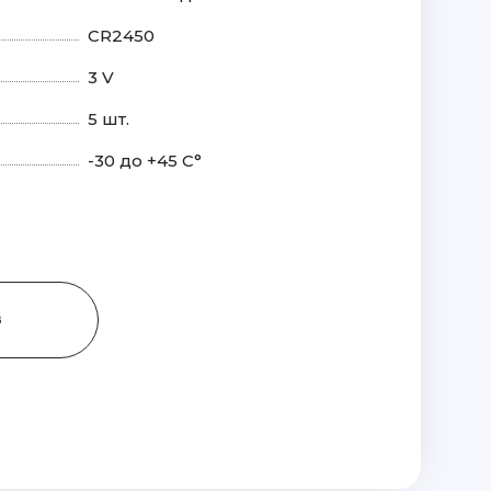
CR2450
3 V
5 шт.
-30 до +45 С°
З