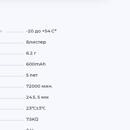
и:
-20 до +54 С°
Блистер
6.2 г
600mAh
5 лет
72000 мин.
24.5, 5 мм
23℃±3℃
7.5KΩ