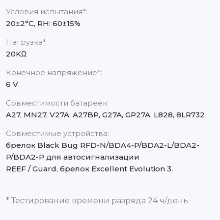
Условия испытания*:
20±2°C, RH: 60±15%
Нагрузка*:
20KΩ
Конечное напряжение*:
6 V
Совместимости батареек:
A27, MN27, V27A, A27BP, G27A, GP27A, L828, 8LR732
Совместимые устройства:
брелок Black Bug RFD-N/BDA4-P/BDA2-L/BDA2-
P/BDA2-P для автосигнализации
REEF / Guard, брелок Excellent Evolution 3.
* Тестирование времени разряда 24 ч/день