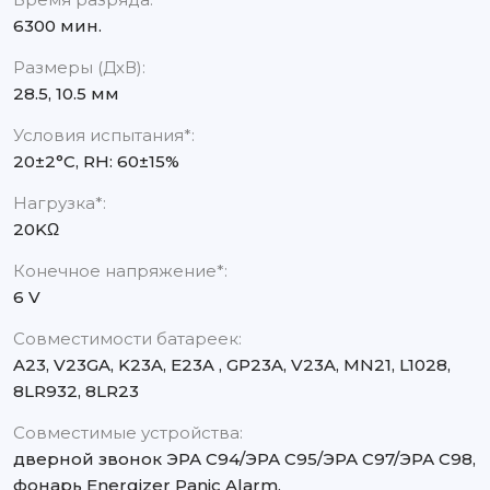
6300 мин.
Размеры (ДхВ):
28.5, 10.5 мм
Условия испытания*:
20±2°C, RH: 60±15%
Нагрузка*:
20KΩ
Конечное напряжение*:
6 V
Совместимости батареек:
A23, V23GA, K23A, E23A , GP23A, V23A, MN21, L1028,
8LR932, 8LR23
Совместимые устройства:
дверной звонок ЭРА C94/ЭРА C95/ЭРА C97/ЭРА C98,
фонарь Energizer Panic Alarm,