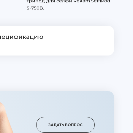
трипод для селфи Rekam SelfiPod
S-750B.
спецификацию
ЗАДАТЬ ВОПРОС