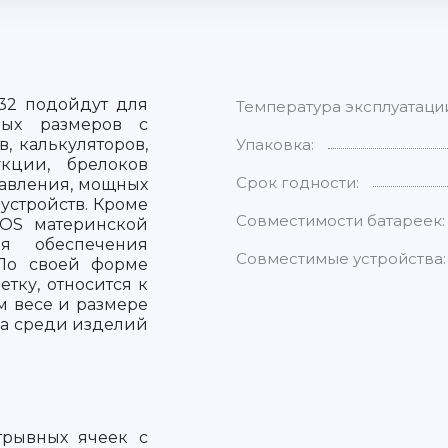
632 подойдут для
Температура эксплуатаци
ных размеров с
, калькуляторов,
Упаковка:
кции, брелоков
Срок годности:
равления, мощных
 устройств. Кроме
Совместимости батареек:
IOS материнской
я обеспечения
Совместимые устройства:
 По своей форме
тку, относится к
м весе и размере
на среди изделий
отрывных ячеек с