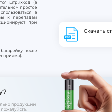
тся штрихкод (в
ительном простое
спользоваться в
ивы к перепадам
кционируют при
Скачать 
 батарейку после
ы приема).
у?
тельно продукции
 пожалуйста,