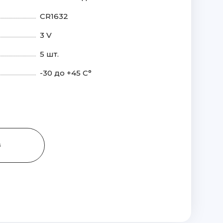
CR1632
3 V
5 шт.
-30 до +45 С°
З