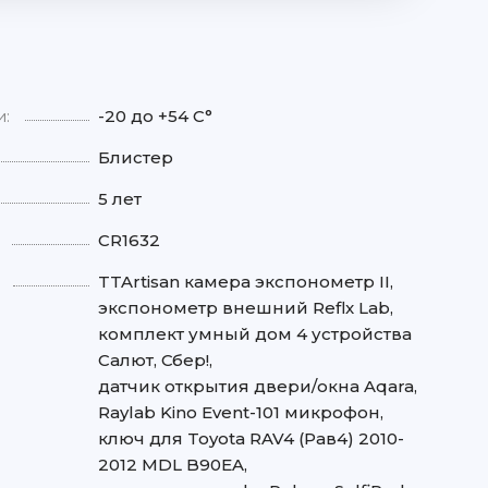
и:
-20 до +54 С°
Блистер
5 лет
CR1632
TTArtisan камера экспонометр II,
экспонометр внешний Reflx Lab,
комплект умный дом 4 устройства
Салют, Сбер!,
датчик открытия двери/окна Aqara,
Raylab Kino Event-101 микрофон,
ключ для Toyota RAV4 (Рав4) 2010-
2012 MDL B90EA,