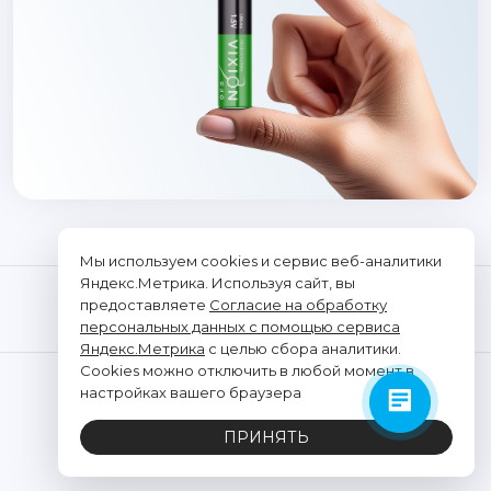
Мы используем cookies и сервис веб-аналитики
Яндекс.Метрика. Используя сайт, вы
предоставляете
Согласие на обработку
персональных данных с помощью сервиса
Яндекс.Метрика
с целью сбора аналитики.
Cookies можно отключить в любой момент в
© "Vixion", 2026. Все права защищены
настройках вашего браузера
ООО «ТРАНСЭЛЕКТРОНИКС»
ИНН: 2312291662, ОГРН: 1202300021428
ПРИНЯТЬ
Политика обработки персональных данных