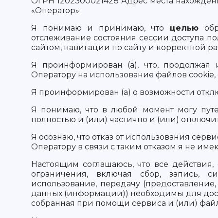
ОГРН 1202300021428 Адрес места нахождения:
«Оператор».
Я понимаю и принимаю, что
целью
обра
отслеживание состояния сессии доступа по
сайтом, навигации по сайту и корректной р
Я проинформирован (а), что, продолжая 
Оператору на использование файлов cookie,
Я проинформирован (а) о возможности отклю
Я понимаю, что в любой момент могу путем
полностью и (или) частично и (или) отключи
Я осознаю, что отказ от использования серв
Оператору в связи с таким отказом я не имею
Настоящим соглашаюсь, что все действия,
ограничения, включая сбор, запись, си
использование, передачу (предоставление,
данных (информации)) необходимы для дост
собранная при помощи сервиса и (или) фай