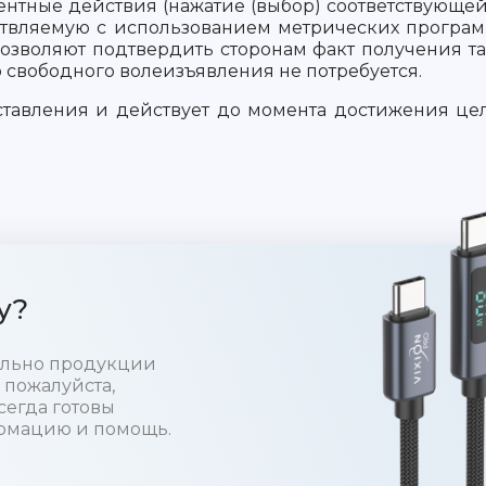
тные действия (нажатие (выбор) соответствующей
ствляемую с использованием метрических программ
озволяют подтвердить сторонам факт получения так
свободного волеизъявления не потребуется.
оставления и действует до момента достижения це
у?
тельно продукции
 пожалуйста,
сегда готовы
рмацию и помощь.