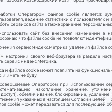
 350059, Краснодарский край, город Краснодар, Ново
ботки Оператором файлов cookie является: ауте
льзователя, ведение статистики о пользователях и
аботы сервисов сайта а также хранение персональны
использовать сайт без внесения изменений в на
 осознаю, что файлы cookie не позволяют идентифиц
чения сервис Яндекс.Метрика, удаления файлов coo
 настройки своего веб-браузера (в разделе настр
ть сервис Яндекс.Метрика.
иса и файлов cookie может повлиять на функциональ
 и иметь не буду.
 совершаемые Оператором при использовании серв
стематизацию, накопление, хранение, уточнени
 доступ), обезличивание, блокирование, удалени
ижения указанных в настоящем Согласии целей. По
лов cookie может передаваться для последующей об