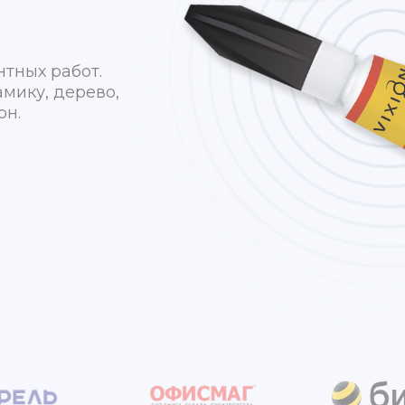
тных работ.
амику, дерево,
он.