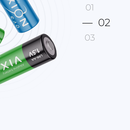
01
02
—
03