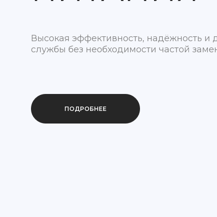
Правильное решение для ремонта. Стой
и высокая фиксация!
МОБИЛЬН
Высокая эффективность, надёжность и 
службы без необходимости частой заме
УСТРОЙСТ
ПОДРОБНЕЕ
ПОДРОБНЕЕ
От компактных аксессуаров до мощных
решений — надёжность и производител
детали!
ПОДРОБНЕЕ