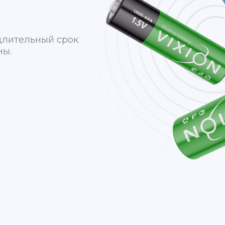
кость, прочность
ЫХ
длительный срок
ны.
В
 зарядных
ьность в каждой