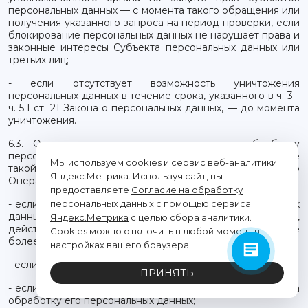
персональных данных — с момента такого обращения или
получения указанного запроса на период проверки, если
блокирование персональных данных не нарушает права и
законные интересы Субъекта персональных данных или
третьих лиц;
- если отсутствует возможность уничтожения
персональных данных в течение срока, указанного в ч. 3 -
ч. 5.1 ст. 21 Закона о персональных данных, — до момента
уничтожения.
6.3. Оператор должен также прекратить обработку
персональных данных или обеспечить прекращение
Мы используем cookies и сервис веб-аналитики
такой обработки лицом, действующим по поручению
Яндекс.Метрика. Используя сайт, вы
Оператора, в следующих случаях:
предоставляете
Согласие на обработку
- если выявлена неправомерная обработка персональных
персональных данных с помощью сервиса
данных, осуществляемая Оператором или лицом,
Яндекс.Метрика
с целью сбора аналитики.
действующим по поручению Оператора, — в срок не
Cookies можно отключить в любой момент в
более трех рабочих дней с даты этого выявления;
настройках вашего браузера
- если достигнуты цели обработки персональных данных;
ПРИНЯТЬ
- если Субъект персональных данных отозвал согласие на
обработку его персональных данных;