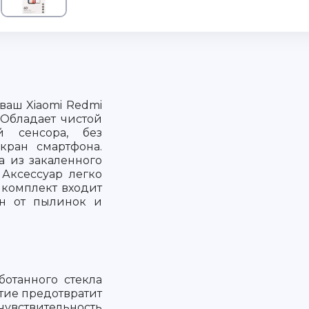
ваш Xiaomi Redmi
 Обладает чистой
й сенсора, без
кран смартфона.
а из закаленного
 Аксессуар легко
В комплект входит
ан от пылинок и
ботанного стекла
тие предотвратит
чувствительность