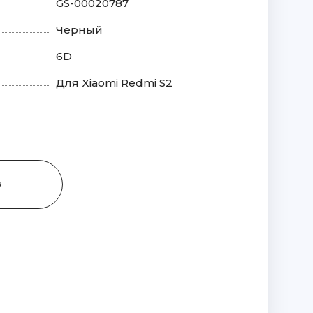
GS-00020787
Черный
6D
Для Xiaomi Redmi S2
З