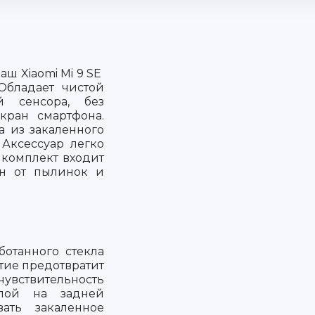
аш Xiaomi Mi 9 SE
Обладает чистой
й сенсора, без
кран смартфона.
а из закаленного
 Аксессуар легко
В комплект входит
ан от пылинок и
ботанного стекла
тие предотвратит
чувствительность
слой на задней
вать закаленное