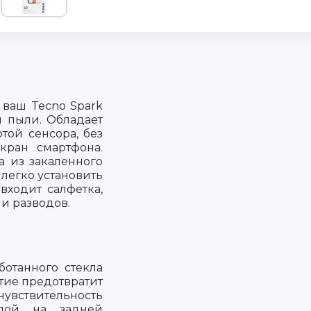
 ваш Tecno Spark
и пыли. Обладает
той сенсора, без
кран смартфона.
а из закаленного
 легко установить
 входит салфетка,
 и разводов.
ботанного стекла
тие предотвратит
чувствительность
слой на задней