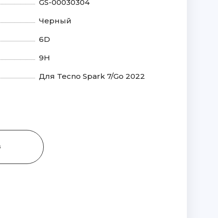
GS-00030304
Черный
6D
9H
Для Tecno Spark 7/Go 2022
З