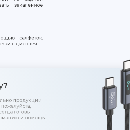
вать закаленное
ощью салфеток.
рьки с дисплея.
у?
тельно продукции
 пожалуйста,
сегда готовы
рмацию и помощь.