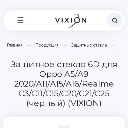
Главная
Продукция
Защитные стекла
Защ
Защитное стекло 6D для
Oppo A5/A9
2020/A11/A15/A16/Realme
C3/C11/C15/C20/C21/C25
(черный) (VIXION)