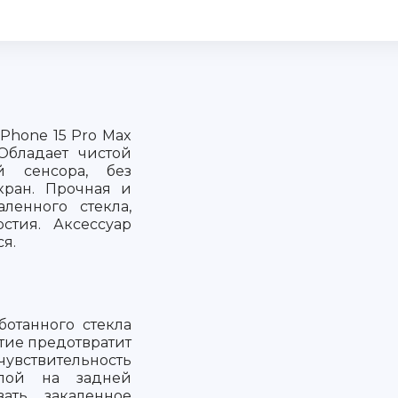
iPhone 15 Pro Max
Обладает чистой
й сенсора, без
кран. Прочная и
ленного стекла,
стия. Аксессуар
ся.
ботанного стекла
тие предотвратит
чувствительность
слой на задней
вать закаленное