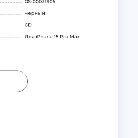
GS-00031905
Черный
6D
Для iPhone 15 Pro Max
З