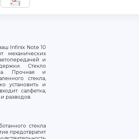
ш Infinix Note 10
 от механических
ветопередачей и
держки. Стекло
на. Прочная и
ленного стекла,
ко установить и
входит салфетка,
 и разводов.
ботанного стекла
тие предотвратит
чувствительность