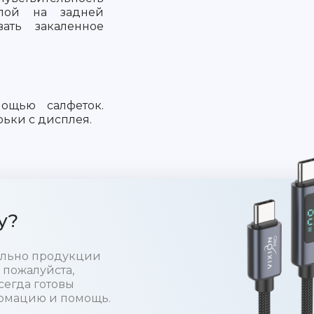
слой на задней
вать закаленное
ощью салфеток.
рьки с дисплея.
у?
тельно продукции
 пожалуйста,
сегда готовы
рмацию и помощь.