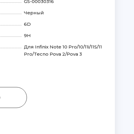
GS-00030316
Черный
6D
9H
Для Infinix Note 10 Pro/10/11i/11S/11
Pro/Tecno Pova 2/Pova 3
З