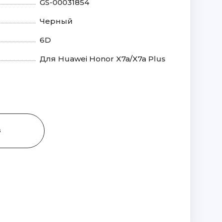
GS-00031854
Черный
6D
Для Huawei Honor X7a/X7a Plus
З