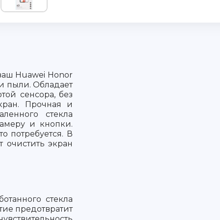
ваш Huawei Honor
и пыли. Обладает
той сенсора, без
кран. Прочная и
аленного стекла
амеру и кнопки.
то потребуется. В
т очистить экран
ботанного стекла
тие предотвратит
чувствительность