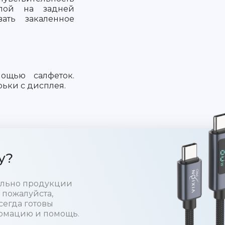
слой на задней
вать закаленное
ощью салфеток.
рьки с дисплея.
у?
тельно продукции
 пожалуйста,
сегда готовы
рмацию и помощь.