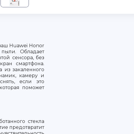
ваш Huawei Honor
 пыли. Обладает
той сенсора, без
кран смартфона.
а из закаленного
намик, камеру и
снять, если это
 которая поможет
ботанного стекла
тие предотвратит
чувствительность