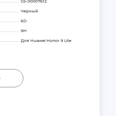
GS-00007612
Черный
6D
9H
Для Huawei Honor 9 Lite
З