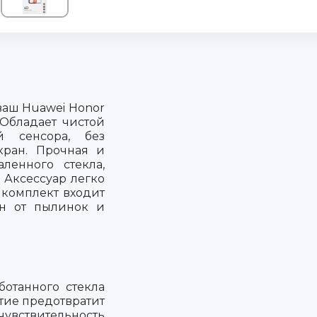
ваш Huawei Honor
Обладает чистой
й сенсора, без
кран. Прочная и
ленного стекла,
 Аксессуар легко
В комплект входит
ан от пылинок и
ботанного стекла
тие предотвратит
чувствительность