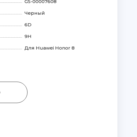
GS-00007608
Черный
6D
9H
Для Huawei Honor 8
З