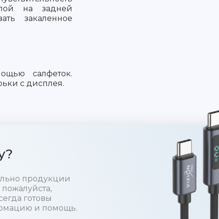
слой на задней
вать закаленное
ощью салфеток.
рьки с дисплея.
у?
тельно продукции
 пожалуйста,
сегда готовы
рмацию и помощь.