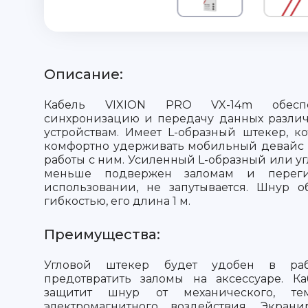
Описание:
Кабель VIXION PRO VX-14m обеспе
синхронизацию и передачу данных разл
устройствам. Имеет L-образный штекер, к
комфортно удерживать мобильный девайс 
работы с ним. Усиленный L-образный или уг
меньше подвержен заломам и переги
использовании, не запутывается. Шнур о
гибкостью, его длина 1 м.
Преимущества:
Угловой штекер будет удобен в ра
предотвратить заломы на аксессуаре. Ка
защитит шнур от механического, те
электромагнитного воздействия. Экран