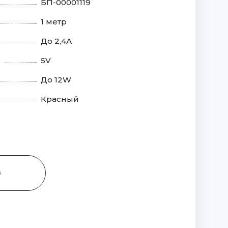
БП-00001119
1 метр
До 2,4А
5V
До 12W
Красный
З