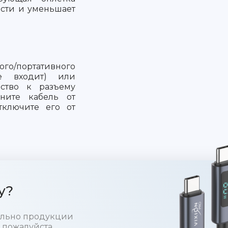
ости и уменьшает
о/портативного
не входит) или
йство к разъему
ините кабель от
тключите его от
у?
тельно продукции
 пожалуйста,