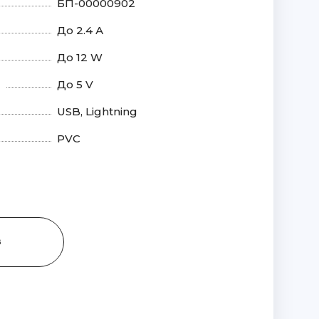
БП-00000902
До 2.4 А
До 12 W
До 5 V
USB, Lightning
PVC
З