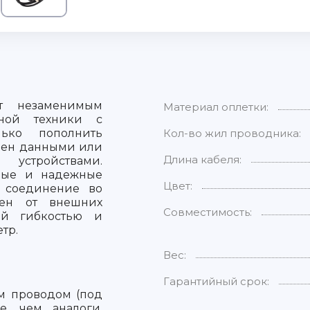
ет незаменимым
Материал оплетки:
вной техники с
ько пополнить
Кол-во жил проводника:
бмен данными или
Длина кабеля:
устройствами.
ные и надежные
Цвет:
е соединение во
щен от внешних
Совместимость:
ой гибкостью и
тр.
Вес:
Гарантийный срок:
ым проводом (под
е, чем аналоги.