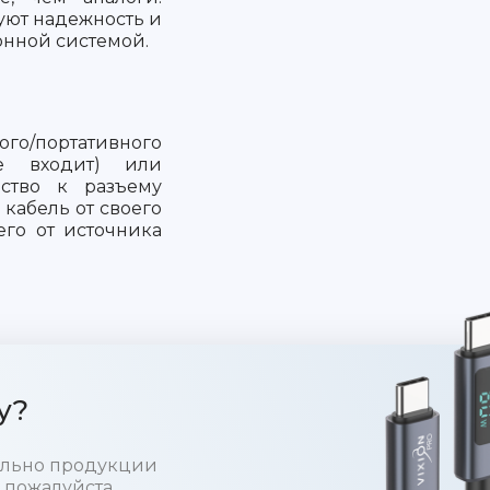
уют надежность и
онной системой.
о/портативного
не входит) или
йство к разъему
 кабель от своего
его от источника
у?
тельно продукции
 пожалуйста,