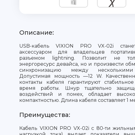
Описание:
USB-кабель VIXION PRO VX-02i стан
аксессуаром для владельцев портати
разъемом lightning
. Позволит не тол
энергоресурс девайса, но и произвести о
синхронизацию между несколькими 
Допустимая мощность —12 W. Качествен
контакты кабеля гарантируют стабильно
время работы. Шнур тщательно защи
воздействий и помех, обладает высок
компактностью. Длина кабеля составляет 1 ме
Преимущества:
Кабель VIXION PRO VX-02i с 80-ти жильн
нагрузкой тока) выдает показатели выш