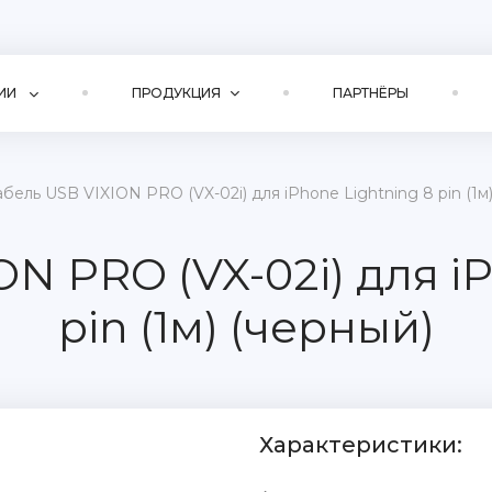
ИИ
ПРОДУКЦИЯ
ПАРТНЁРЫ
бель USB VIXION PRO (VX-02i) для iPhone Lightning 8 pin (1м
N PRO (VX-02i) для i
pin (1м) (черный)
Характеристики: