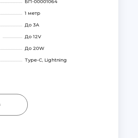
БП-00001064
1 метр
До 3А
До 12V
До 20W
Type-C, Lightning
З