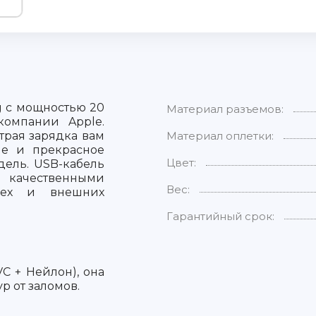
ng с мощностью 20
Материал разъемов:
компании Apple.
трая зарядка вам
Материал оплетки:
ие и прекрасное
Цвет:
дель. USB-кабель
, качественными
Вес:
мех и внешних
Гарантийный срок:
C + Нейлон), она
р от заломов.