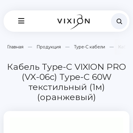
Главная
Продукция
Type-C кабели
Кабель
Кабель Type-C VIXION PRO
(VX-06c) Type-C 60W
текстильный (1м)
(оранжевый)