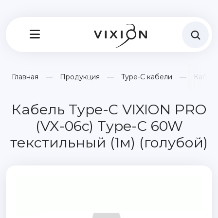
Главная
Продукция
Type-C кабели
Кабель
Кабель Type-C VIXION PRO
(VX-06c) Type-C 60W
текстильный (1м) (голубой)