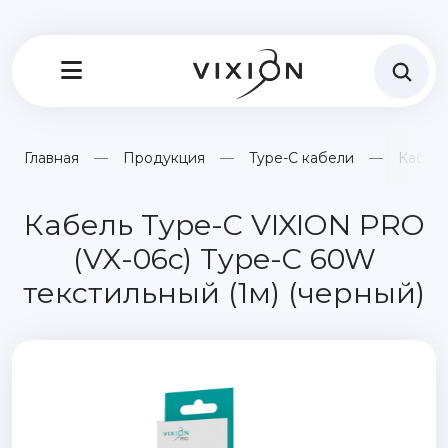
Главная
Продукция
Type-C кабели
Кабель
Кабель Type-C VIXION PRO
(VX-06c) Type-C 60W
текстильный (1м) (черный)