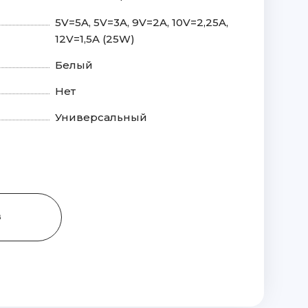
5V=5A, 5V=3A, 9V=2A, 10V=2,25A,
12V=1,5A (25W)
Белый
Нет
Универсальный
З