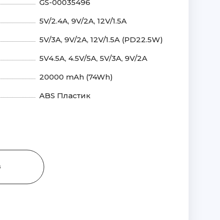
GS-00035496
5V/2.4A, 9V/2A, 12V/1.5A
5V/3A, 9V/2A, 12V/1.5A (PD22.5W)
5V4.5A, 4.5V/5A, 5V/3A, 9V/2A
20000 mAh (74Wh)
ABS Пластик
З