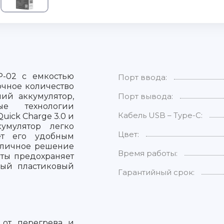
P-02 с емкостью
Порт ввода:
очное количество
ий аккумулятор,
Порт вывода:
е технологии
Кабель USB – Type-C:
ick Charge 3.0 и
кумулятор легко
Цвет:
ет его удобным
отличное решение
Время работы:
иты предохраняет
ный пластиковый
Гарантийный срок:
от перегрева и