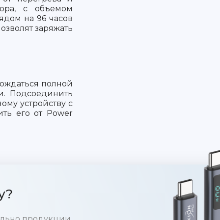
тора, с объемом
ядом на 96 часов
позволят заряжать
дождаться полной
ки. Подсоединить
ому устройству с
ить его от Power
у?
тельно продукции