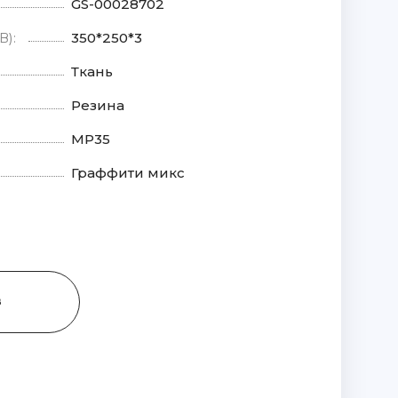
GS-00028702
В):
350*250*3
Ткань
Резина
MP35
Граффити микс
З