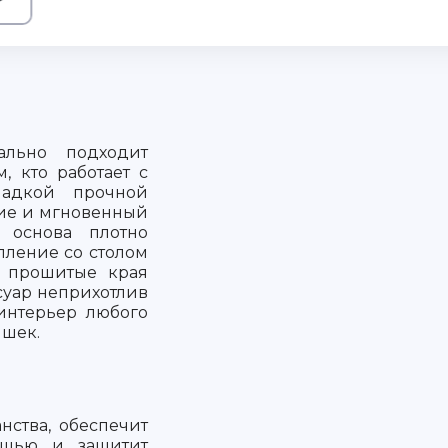
льно подходит
, кто работает с
ладкой прочной
ние и мгновенный
 основа плотно
пление со столом
 прошитые края
суар неприхотлив
 интерьер любого
ышек.
нства, обеспечит
ышью и защитит