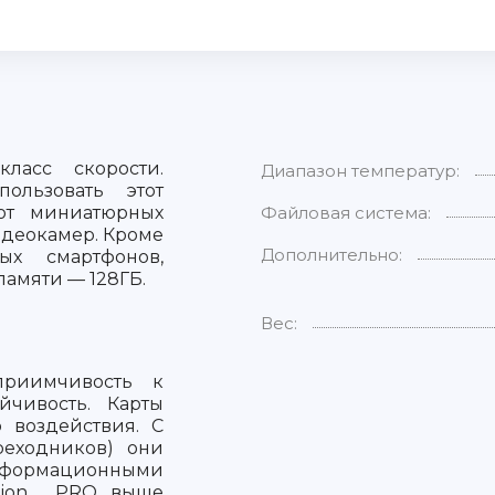
асс скорости.
Диапазон температур:
ользовать этот
 от миниатюрных
Файловая система:
идеокамер. Кроме
Дополнительно:
ых смартфонов,
памяти — 128ГБ.
Вес:
приимчивость к
йчивость. Карты
 воздействия. С
реходников) они
ормационными
Vixion PRO выше