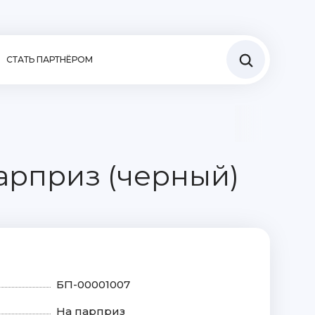
СТАТЬ ПАРТНЁРОМ
арприз (черный)
БП-00001007
На парприз