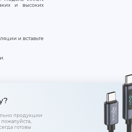
зких и высоких
иляции и вставьте
и.
у?
тельно продукции
 пожалуйста,
сегда готовы