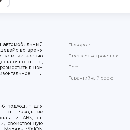
й автомобильный
Поворот:
 девайс во время
ет компактностью
Вмещает устройства:
остаточно прост,
Вес:
разместить в нем
ризонтальное и
Гарантийный срок:
-6 подходит для
В производстве
оната и ABS, он
и, свойственную
ю. Модель VIXION