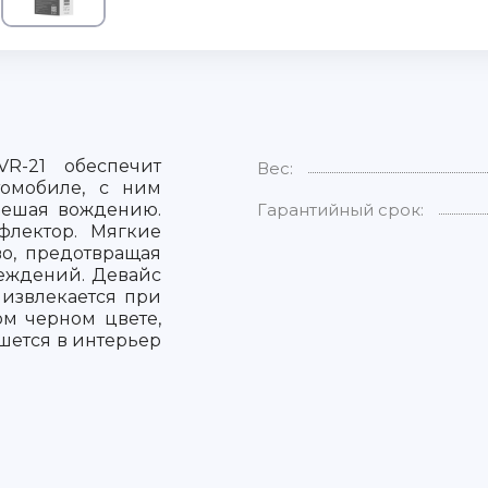
R-21 обеспечит
Вес:
томобиле, с ним
 мешая вождению.
Гарантийный срок:
флектор. Мягкие
о, предотвращая
еждений. Девайс
 извлекается при
м черном цвете,
шется в интерьер