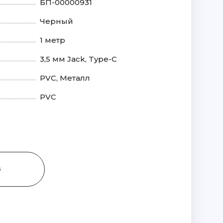
БП-00000931
Черный
1 метр
3,5 мм Jack, Type-C
PVC, Металл
PVC
З